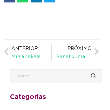
ANTERIOR
PRÓXIMO
Müsabakalar ve piyangolar çevrimiçi casinolarda bonuslar ile çok hediyelerin dağıtımı.
Sanal kumarhane ödüller ve en iyi slot makineleri
Categorias