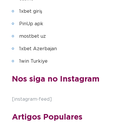
1xbet giriş
PinUp apk
mostbet uz
1xbet Azerbajan
1win Turkiye
Nos siga no Instagram
[instagram-feed]
Artigos Populares