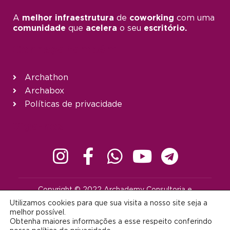
A
melhor infraestrutura
de
coworking
com uma
comunidade
que
acelera
o seu
escritório.
Conheça também
Archathon
Archabox
Políticas de privacidade
Siga-nos
Copyright © 2022 Archademy Consultoria e
Desenvolvimento de Tecnologia Ltda. | Todos os direitos
Utilizamos cookies para que sua visita a nosso site seja a
reservados |
contato@archademy.com.br
|
CNPJ 22.401.703/0001-64
melhor possível.
Obtenha maiores informações a esse respeito conferindo
Desenvolvido por: