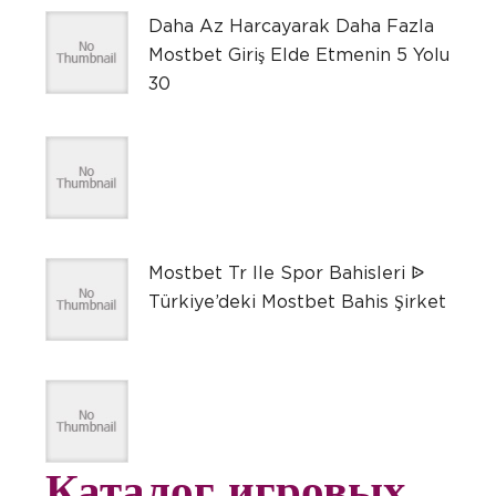
Daha Az Harcayarak Daha Fazla
Mostbet Giriş Elde Etmenin 5 Yolu
30
Mostbet Tr Ile Spor Bahisleri ᐉ
Türkiye’deki Mostbet Bahis Şirket
Каталог игровых