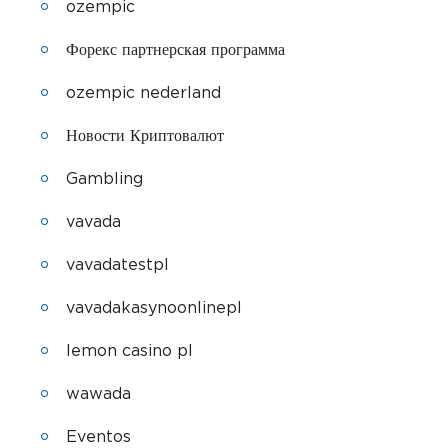
ozempic
Форекс партнерская программа
ozempic nederland
Новости Криптовалют
Gambling
vavada
vavadatestpl
vavadakasynoonlinepl
lemon casino pl
wawada
Eventos