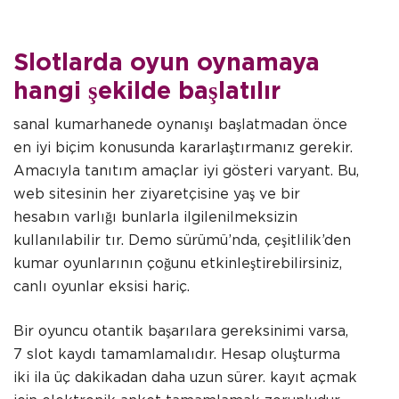
Slotlarda oyun oynamaya
hangi şekilde başlatılır
sanal kumarhanede oynanışı başlatmadan önce
en iyi biçim konusunda kararlaştırmanız gerekir.
Amacıyla tanıtım amaçlar iyi gösteri varyant. Bu,
web sitesinin her ziyaretçisine yaş ve bir
hesabın varlığı bunlarla ilgilenilmeksizin
kullanılabilir tır. Demo sürümü’nda, çeşitlilik’den
kumar oyunlarının çoğunu etkinleştirebilirsiniz,
canlı oyunlar eksisi hariç.
Bir oyuncu otantik başarılara gereksinimi varsa,
7 slot kaydı tamamlamalıdır. Hesap oluşturma
iki ila üç dakikadan daha uzun sürer. kayıt açmak