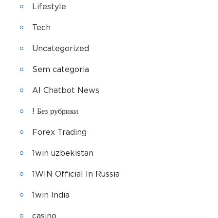
Lifestyle
Tech
Uncategorized
Sem categoria
AI Chatbot News
! Без рубрики
Forex Trading
1win uzbekistan
1WIN Official In Russia
1win India
casino