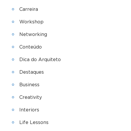
Carreira
Workshop
Networking
Conteúdo
Dica do Arquiteto
Destaques
Business
Creativity
Interiors
Life Lessons