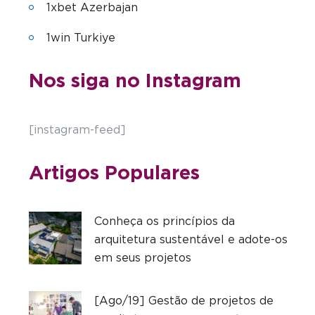
1xbet Azerbajan
1win Turkiye
Nos siga no Instagram
[instagram-feed]
Artigos Populares
Conheça os princípios da
arquitetura sustentável e adote-os
em seus projetos
[Ago/19] Gestão de projetos de