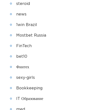
steroid
news
1win Brazil
Mostbet Russia
FinTech
bet10
Финтех
sexy-girls
Bookkeeping
IT Образование
med