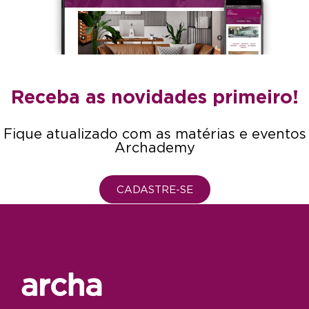
Receba as novidades primeiro!
Fique atualizado com as matérias e eventos
Archademy
CADASTRE-SE