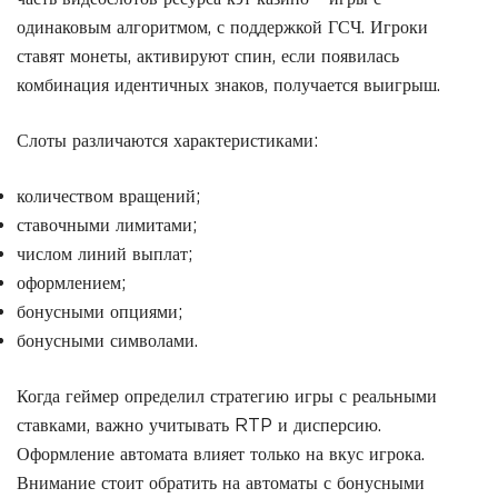
одинаковым алгоритмом, с поддержкой ГСЧ. Игроки
ставят монеты, активируют спин, если появилась
комбинация идентичных знаков, получается выигрыш.
Слоты различаются характеристиками:
количеством вращений;
ставочными лимитами;
числом линий выплат;
оформлением;
бонусными опциями;
бонусными символами.
Когда геймер определил стратегию игры с реальными
ставками, важно учитывать RTP и дисперсию.
Оформление автомата влияет только на вкус игрока.
Внимание стоит обратить на автоматы с бонусными