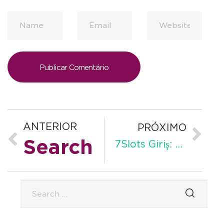
ANTERIOR
PRÓXIMO
Search çevrimiçi ku
7Slots Giriş: Online Kumar Oyunlarına Kolay Erişim İçindekiler