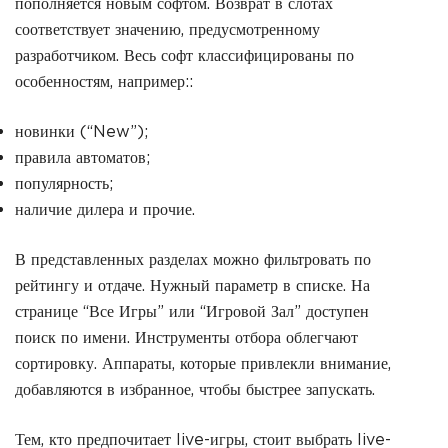
пополняется новым софтом. Возврат в слотах
соответствует значению, предусмотренному
разработчиком. Весь софт классифицированы по
особенностям, например::
новинки (“New”);
правила автоматов;
популярность;
наличие дилера и прочие.
В представленных разделах можно фильтровать по
рейтингу и отдаче. Нужный параметр в списке. На
странице “Все Игры” или “Игровой Зал” доступен
поиск по имени. Инструменты отбора облегчают
сортировку. Аппараты, которые привлекли внимание,
добавляются в избранное, чтобы быстрее запускать.
Тем, кто предпочитает live-игры, стоит выбрать live-