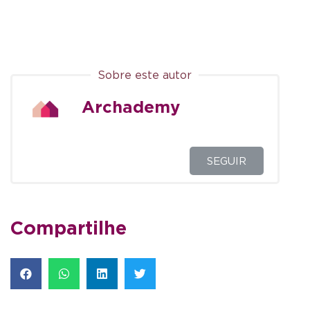
Sobre este autor
Archademy
SEGUIR
Compartilhe