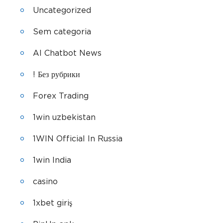
Uncategorized
Sem categoria
AI Chatbot News
! Без рубрики
Forex Trading
1win uzbekistan
1WIN Official In Russia
1win India
casino
1xbet giriş