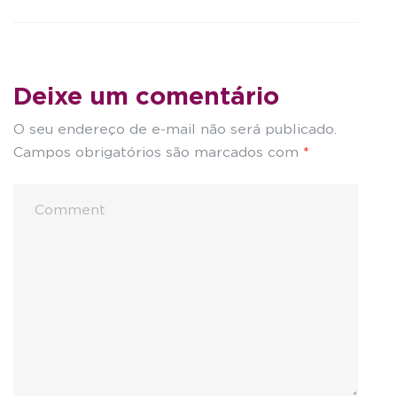
Deixe um comentário
O seu endereço de e-mail não será publicado.
Campos obrigatórios são marcados com
*