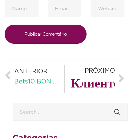
PRÓXIMO
ANTERIOR
Клиентская
Bets10 BONUS ÇEVRİMİ Hakkında
Categorias