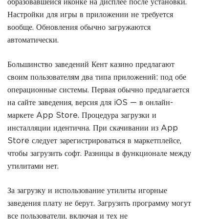
образовавшейся иконке на дисплее после установки.
Настройки для игры в приложении не требуется
вообще. Обновления обычно загружаются
автоматически.
Большинство заведений Кент казино предлагают
своим пользователям два типа приложений: под обе
операционные системы. Первая обычно предлагается
на сайте заведения, версия для iOS — в онлайн-
маркете App Store. Процедура загрузки и
инсталляции идентична. При скачивании из App
Store следует зарегистрироваться в маркетплейсе,
чтобы загрузить софт. Разницы в функционале между
утилитами нет.
За загрузку и использование утилиты игорные
заведения плату не берут. Загрузить программу могут
все пользователи, включая и тех не