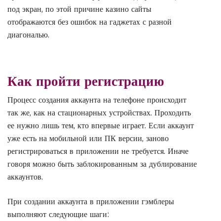
под экран, по этой причине казино сайты
отображаются без ошибок на гаджетах с разной
диагональю.
Как пройти регистрацию
Процесс создания аккаунта на телефоне происходит
так же, как на стационарных устройствах. Проходить
ее нужно лишь тем, кто впервые играет. Если аккаунт
уже есть на мобильной или ПК версии, заново
регистрироваться в приложении не требуется. Иначе
говоря можно быть заблокированным за дублирование
аккаунтов.
При создании аккаунта в приложении гэмблеры
выполняют следующие шаги: