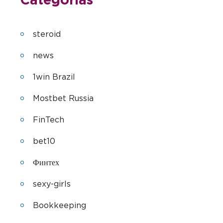
steroid
news
1win Brazil
Mostbet Russia
FinTech
bet10
Финтех
sexy-girls
Bookkeeping