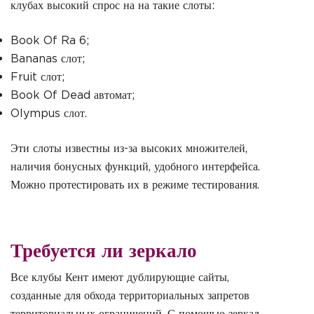
клубах высокий спрос на на такие слоты:
Book Of Ra 6;
Bananas слот;
Fruit слот;
Book Of Dead автомат;
Olympus слот.
Эти слоты известны из-за высоких множителей,
наличия бонусных функций, удобного интерфейса.
Можно протестировать их в режиме тестирования.
Требуется ли зеркало
Все клубы Кент имеют дублирующие сайты,
созданные для обхода территориальных запретов
территориальных ограничений. С помощью зеркал