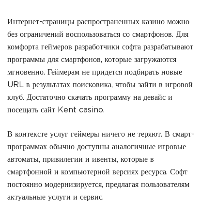
Интернет-страницы распространенных казино можно
без ограничений воспользоваться со смартфонов. Для
комфорта геймеров разработчики софта разрабатывают
программы для смартфонов, которые загружаются
мгновенно. Геймерам не придется подбирать новые
URL в результатах поисковика, чтобы зайти в игровой
клуб. Достаточно скачать программу на девайс и
посещать сайт
Kent casino
.
В контексте услуг геймеры ничего не теряют. В смарт-
программах обычно доступны аналогичные игровые
автоматы, привилегии и ивенты, которые в
смартфонной и компьютерной версиях ресурса. Софт
постоянно модернизируется, предлагая пользователям
актуальные услуги и сервис.