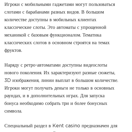
Игроки с мобильными гаджетами могут пользоваться
слотами с барабанами разных видов. В большом
количестве доступны в мобильных клиентах
классические слоты. Это автоматы с упрощенной
механикой с базовым функционалом. Тематика
классических слотов в основном строятся на темах
фруктов.
Наряду с ретро-автоматами доступны видеослоты
нового поколения. Их характеризуют разные сюжеты,
3D изображения, линии выплат в большом количестве.
Игроки могут получать деньги не только в основных
раундах, и в дополнительных играх. Для запуска
бонуса необходимо собрать три и более бонусных
символа.
Специальный раздел в Kent casino предназначен для