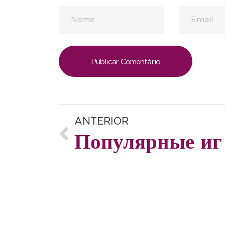
ANTERIOR
Популярные игр