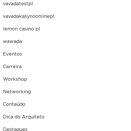
vavadatestpl
vavadakasynoonlinepl
lemon casino pl
wawada
Eventos
Carreira
Workshop
Networking
Conteúdo
Dica do Arquiteto
Destaques