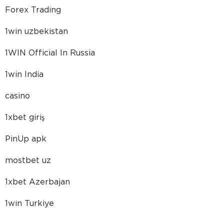
Forex Trading
1win uzbekistan
1WIN Official In Russia
1win India
casino
1xbet giriş
PinUp apk
mostbet uz
1xbet Azerbajan
1win Turkiye