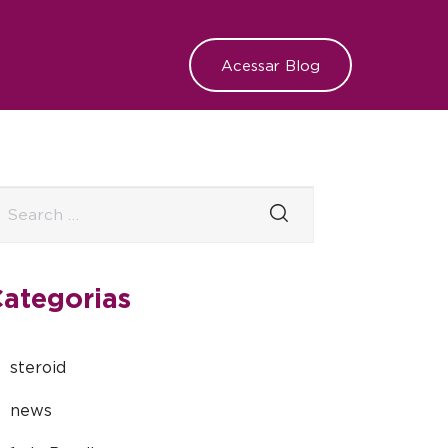
Acessar Blog
ategorias
steroid
news