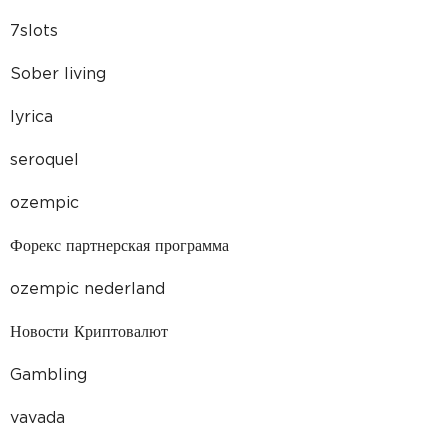
7slots
Sober living
lyrica
seroquel
ozempic
Форекс партнерская программа
ozempic nederland
Новости Криптовалют
Gambling
vavada