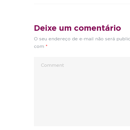
Deixe um comentário
O seu endereço de e-mail não será publi
com
*