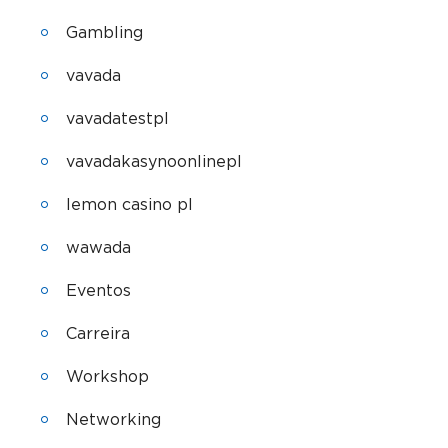
Gambling
vavada
vavadatestpl
vavadakasynoonlinepl
lemon casino pl
wawada
Eventos
Carreira
Workshop
Networking