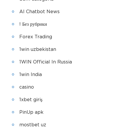
AI Chatbot News
! Без рубрики
Forex Trading
1win uzbekistan
1WIN Official In Russia
1win India
casino
1xbet giriş
PinUp apk
mostbet uz