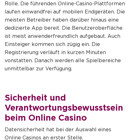
Rolle. Die führenden Online-Casino-Plattformen
laufen einwandfrei auf mobilen Endgeräten. Die
meisten Betreiber haben darüber hinaus eine
dedizierte App bereit. Die Benutzeroberfläche
ist meist anwenderfreundlich aufgebaut. Auch
Einsteiger kommen sich zügig ein. Die
Registrierung verläuft in kurzen Minuten
vonstatten. Danach werden alle Spielbereiche
unmittelbar zur Verfügung.
Sicherheit und
Verantwortungsbewusstsein
beim Online Casino
Datensicherheit hat bei der Auswahl eines
Online Casinos an erster Stelle.