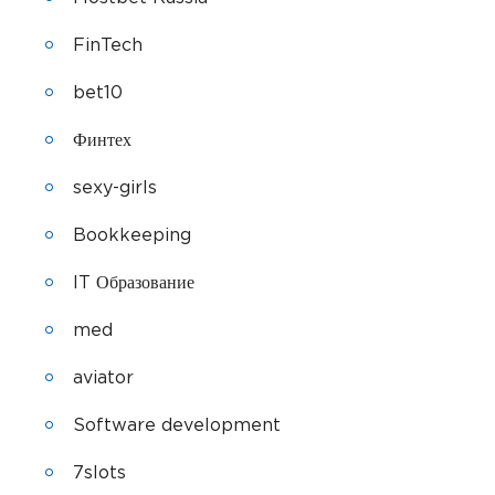
FinTech
bet10
Финтех
sexy-girls
Bookkeeping
IT Образование
med
aviator
Software development
7slots