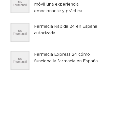
móvil una experiencia
emocionante y práctica
Farmacia Rapida 24 en España
autorizada
Farmacia Express 24 cómo
funciona la farmacia en España