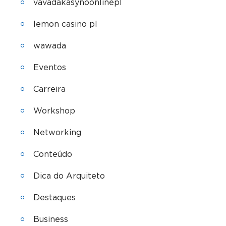
vavadakasynoonlinepl
lemon casino pl
wawada
Eventos
Carreira
Workshop
Networking
Conteúdo
Dica do Arquiteto
Destaques
Business