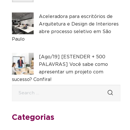
Aceleradora para escritórios de
Arquitetura e Design de Interiores
abre processo seletivo em São
Paulo
[Ago/19] [ESTENDER + 500
PALAVRAS] Você sabe como
apresentar um projeto com
sucesso? Confira!
Categorias