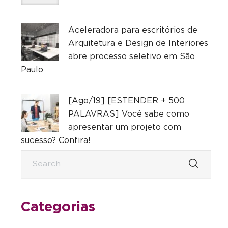
Aceleradora para escritórios de
Arquitetura e Design de Interiores
abre processo seletivo em São
Paulo
[Ago/19] [ESTENDER + 500
PALAVRAS] Você sabe como
apresentar um projeto com
sucesso? Confira!
Categorias