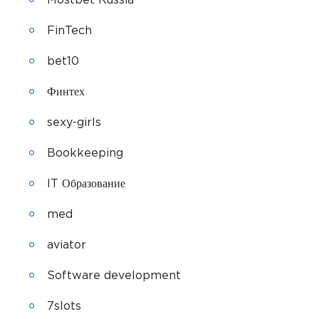
FinTech
bet10
Финтех
sexy-girls
Bookkeeping
IT Образование
med
aviator
Software development
7slots