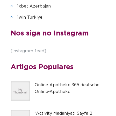
1xbet Azerbajan
1win Turkiye
Nos siga no Instagram
[instagram-feed]
Artigos Populares
Online Apotheke 365 deutsche
Online-Apotheke
“Activity Madaniyati Sayfa 2