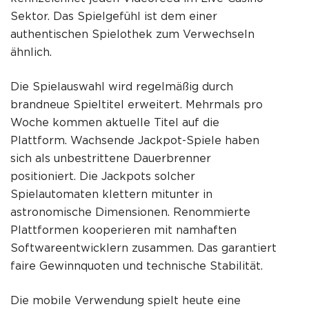
Sektor. Das Spielgefühl ist dem einer
authentischen Spielothek zum Verwechseln
ähnlich.
Die Spielauswahl wird regelmäßig durch
brandneue Spieltitel erweitert. Mehrmals pro
Woche kommen aktuelle Titel auf die
Plattform. Wachsende Jackpot-Spiele haben
sich als unbestrittene Dauerbrenner
positioniert. Die Jackpots solcher
Spielautomaten klettern mitunter in
astronomische Dimensionen. Renommierte
Plattformen kooperieren mit namhaften
Softwareentwicklern zusammen. Das garantiert
faire Gewinnquoten und technische Stabilität.
Die mobile Verwendung spielt heute eine