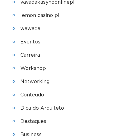
vavadakasynoonlinepl
lemon casino pl
wawada
Eventos
Carreira
Workshop
Networking
Conteúdo
Dica do Arquiteto
Destaques
Business