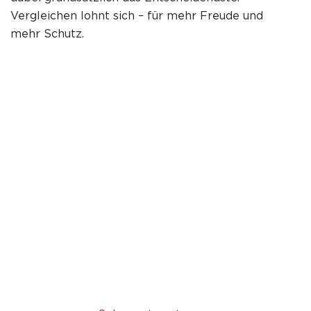
Vergleichen lohnt sich – für mehr Freude und
mehr Schutz.