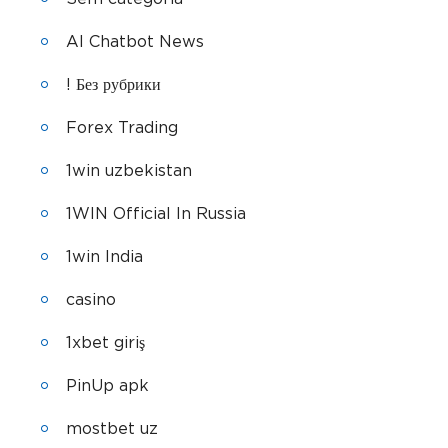
AI Chatbot News
! Без рубрики
Forex Trading
1win uzbekistan
1WIN Official In Russia
1win India
casino
1xbet giriş
PinUp apk
mostbet uz