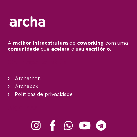
A
melhor infraestrutura
de
coworking
com uma
comunidade
que
acelera
o seu
escritório.
Conheça também
Archathon
Archabox
Políticas de privacidade
Siga-nos