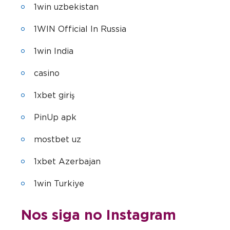
1win uzbekistan
1WIN Official In Russia
1win India
casino
1xbet giriş
PinUp apk
mostbet uz
1xbet Azerbajan
1win Turkiye
Nos siga no Instagram