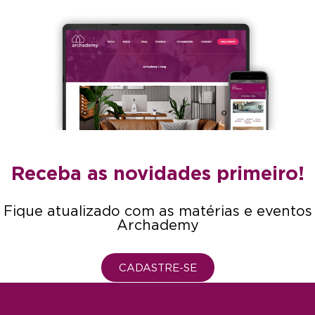
Receba as novidades primeiro!
Fique atualizado com as matérias e eventos
Archademy
CADASTRE-SE