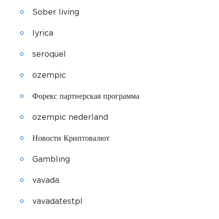
Sober living
lyrica
seroquel
ozempic
Форекс партнерская программа
ozempic nederland
Новости Криптовалют
Gambling
vavada
vavadatestpl