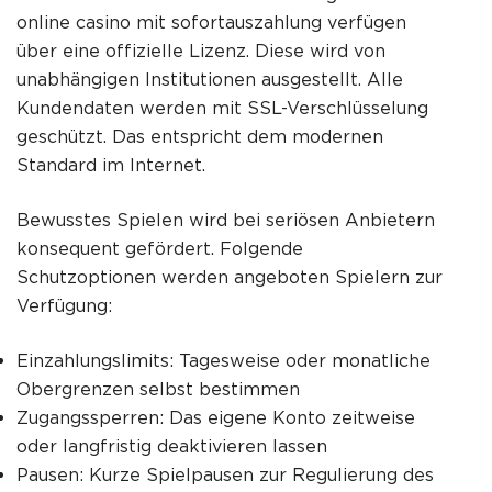
online casino mit sofortauszahlung verfügen
über eine offizielle Lizenz. Diese wird von
unabhängigen Institutionen ausgestellt. Alle
Kundendaten werden mit SSL-Verschlüsselung
geschützt. Das entspricht dem modernen
Standard im Internet.
Bewusstes Spielen wird bei seriösen Anbietern
konsequent gefördert. Folgende
Schutzoptionen werden angeboten Spielern zur
Verfügung:
Einzahlungslimits: Tagesweise oder monatliche
Obergrenzen selbst bestimmen
Zugangssperren: Das eigene Konto zeitweise
oder langfristig deaktivieren lassen
Pausen: Kurze Spielpausen zur Regulierung des