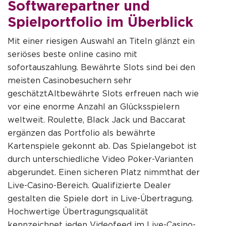
Softwarepartner und
Spielportfolio im Überblick
Mit einer riesigen Auswahl an Titeln glänzt ein
seriöses beste online casino mit
sofortauszahlung. Bewährte Slots sind bei den
meisten Casinobesuchern sehr
geschätztAltbewährte Slots erfreuen nach wie
vor eine enorme Anzahl an Glücksspielern
weltweit. Roulette, Black Jack und Baccarat
ergänzen das Portfolio als bewährte
Kartenspiele gekonnt ab. Das Spielangebot ist
durch unterschiedliche Video Poker-Varianten
abgerundet. Einen sicheren Platz nimmthat der
Live-Casino-Bereich. Qualifizierte Dealer
gestalten die Spiele dort in Live-Übertragung.
Hochwertige Übertragungsqualität
kennzeichnet jeden Videofeed im Live-Casino-