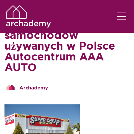
FOREX TRADING
EM
16/11/2020
Największy wybór
samochodów
używanych w Polsce
Autocentrum AAA
AUTO
Archademy