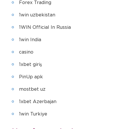
Forex Trading
1win uzbekistan
1WIN Official In Russia
1win India
casino
1xbet giriş
PinUp apk
mostbet uz
1xbet Azerbajan
1win Turkiye