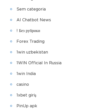
Sem categoria
AI Chatbot News
! Без рубрики
Forex Trading
1win uzbekistan
1WIN Official In Russia
1win India
casino
1xbet giriş
PinUp apk