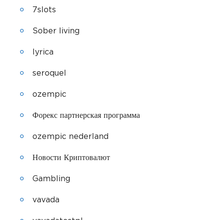
7slots
Sober living
lyrica
seroquel
ozempic
Форекс партнерская программа
ozempic nederland
Новости Криптовалют
Gambling
vavada