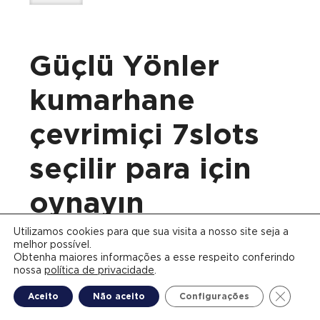
Güçlü Yönler
kumarhane
çevrimiçi 7slots
seçilir para için
oynayın
Utilizamos cookies para que sua visita a nosso site seja a
melhor possível.
Obtenha maiores informações a esse respeito conferindo
nossa
política de privacidade
.
Close G
Aceito
Não aceito
Configurações