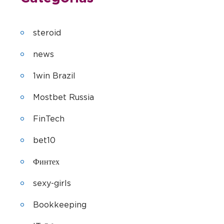
steroid
news
1win Brazil
Mostbet Russia
FinTech
bet10
Финтех
sexy-girls
Bookkeeping