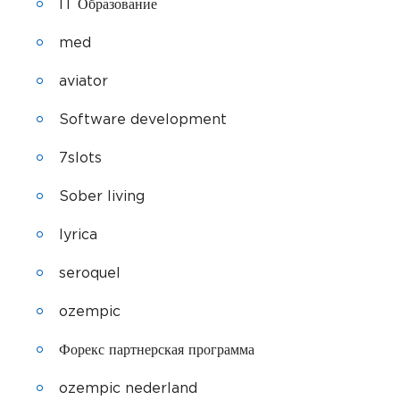
IT Образование
med
aviator
Software development
7slots
Sober living
lyrica
seroquel
ozempic
Форекс партнерская программа
ozempic nederland