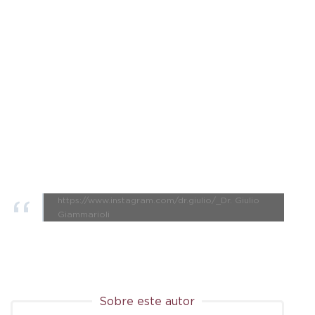
https://www.instagram.com/dr.giulio/_Dr. Giulio
Giammarioli
Sobre este autor