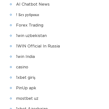
AI Chatbot News
! Без рубрики
Forex Trading
1win uzbekistan
1WIN Official In Russia
1win India
casino
1xbet giriş
PinUp apk
mostbet uz
1xbet Azerbajan