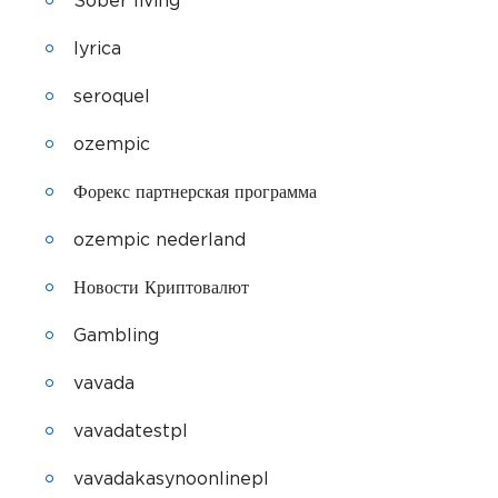
Sober living
lyrica
seroquel
ozempic
Форекс партнерская программа
ozempic nederland
Новости Криптовалют
Gambling
vavada
vavadatestpl
vavadakasynoonlinepl