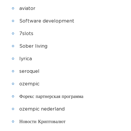
aviator
Software development
7slots
Sober living
lyrica
seroquel
ozempic
Форекс партнерская программа
ozempic nederland
Новости Криптовалют