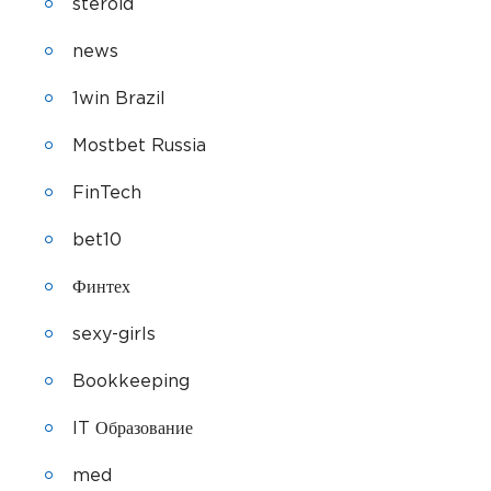
steroid
news
1win Brazil
Mostbet Russia
FinTech
bet10
Финтех
sexy-girls
Bookkeeping
IT Образование
med