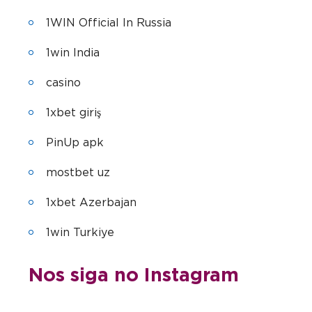
1WIN Official In Russia
1win India
casino
1xbet giriş
PinUp apk
mostbet uz
1xbet Azerbajan
1win Turkiye
Nos siga no Instagram