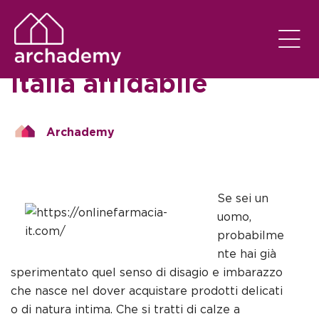
SEM CATEGORIA
EM
23/11/2025
Online Farmacia IT in
Italia affidabile
Archademy
Se sei un
uomo,
probabilme
nte hai già
sperimentato quel senso di disagio e imbarazzo
che nasce nel dover acquistare prodotti delicati
o di natura intima. Che si tratti di calze a