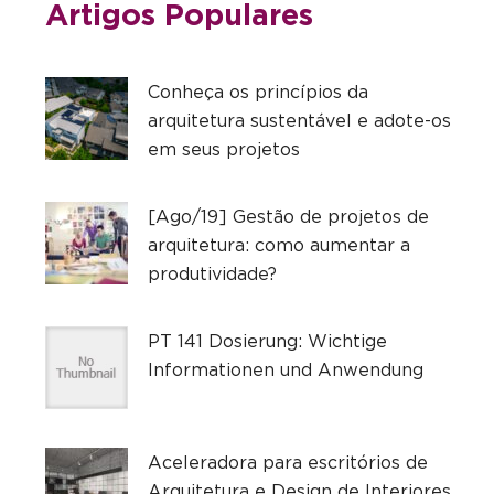
Artigos Populares
Conheça os princípios da
arquitetura sustentável e adote-os
em seus projetos
[Ago/19] Gestão de projetos de
arquitetura: como aumentar a
produtividade?
PT 141 Dosierung: Wichtige
Informationen und Anwendung
Aceleradora para escritórios de
Arquitetura e Design de Interiores