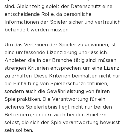
sind. Gleichzeitig spielt der Datenschutz eine
entscheidende Rolle, da persönliche
Informationen der Spieler sicher und vertraulich
behandelt werden müssen.
Um das Vertrauen der Spieler zu gewinnen, ist
eine umfassende Lizenzierung unerlässlich.
Anbieter, die in der Branche tätig sind, müssen
strengen Kriterien entsprechen, um eine Lizenz
zu erhalten. Diese Kriterien beinhalten nicht nur
die Einhaltung von Spielerschutzrichtlinien,
sondern auch die Gewährleistung von fairen
Spielpraktiken. Die Verantwortung für ein
sicheres Spielerlebnis liegt nicht nur bei den
Betreibern, sondern auch bei den Spielern
selbst, die sich der Spielverantwortung bewusst
sein sollten.