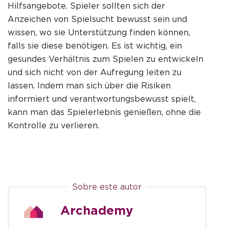
Hilfsangebote. Spieler sollten sich der
Anzeichen von Spielsucht bewusst sein und
wissen, wo sie Unterstützung finden können,
falls sie diese benötigen. Es ist wichtig, ein
gesundes Verhältnis zum Spielen zu entwickeln
und sich nicht von der Aufregung leiten zu
lassen. Indem man sich über die Risiken
informiert und verantwortungsbewusst spielt,
kann man das Spielerlebnis genießen, ohne die
Kontrolle zu verlieren.
Sobre este autor
Archademy