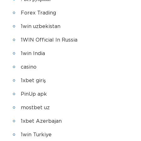
Forex Trading
1win uzbekistan
1WIN Official In Russia
1win India
casino
1xbet giriş
PinUp apk
mostbet uz
1xbet Azerbajan
1win Turkiye