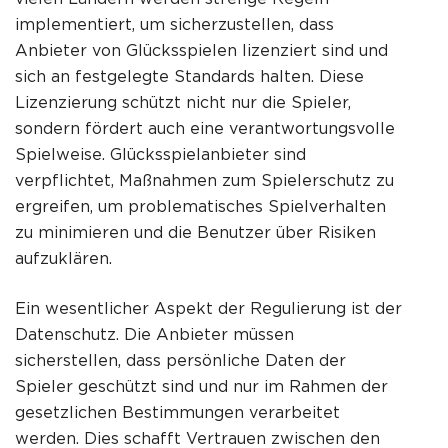
implementiert, um sicherzustellen, dass
Anbieter von Glücksspielen lizenziert sind und
sich an festgelegte Standards halten. Diese
Lizenzierung schützt nicht nur die Spieler,
sondern fördert auch eine verantwortungsvolle
Spielweise. Glücksspielanbieter sind
verpflichtet, Maßnahmen zum Spielerschutz zu
ergreifen, um problematisches Spielverhalten
zu minimieren und die Benutzer über Risiken
aufzuklären.
Ein wesentlicher Aspekt der Regulierung ist der
Datenschutz. Die Anbieter müssen
sicherstellen, dass persönliche Daten der
Spieler geschützt sind und nur im Rahmen der
gesetzlichen Bestimmungen verarbeitet
werden. Dies schafft Vertrauen zwischen den