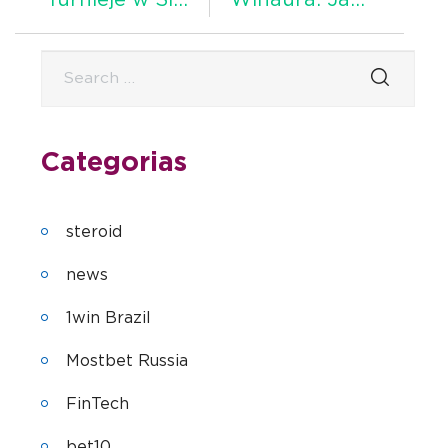
Categorias
steroid
news
1win Brazil
Mostbet Russia
FinTech
bet10