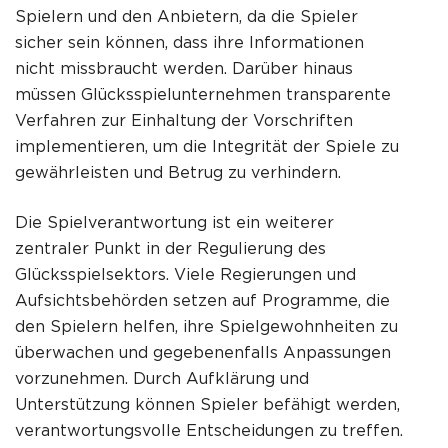
Spielern und den Anbietern, da die Spieler
sicher sein können, dass ihre Informationen
nicht missbraucht werden. Darüber hinaus
müssen Glücksspielunternehmen transparente
Verfahren zur Einhaltung der Vorschriften
implementieren, um die Integrität der Spiele zu
gewährleisten und Betrug zu verhindern.
Die Spielverantwortung ist ein weiterer
zentraler Punkt in der Regulierung des
Glücksspielsektors. Viele Regierungen und
Aufsichtsbehörden setzen auf Programme, die
den Spielern helfen, ihre Spielgewohnheiten zu
überwachen und gegebenenfalls Anpassungen
vorzunehmen. Durch Aufklärung und
Unterstützung können Spieler befähigt werden,
verantwortungsvolle Entscheidungen zu treffen.