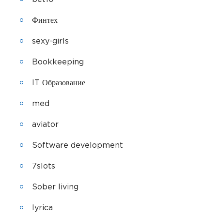
Финтех
sexy-girls
Bookkeeping
IT Образование
med
aviator
Software development
7slots
Sober living
lyrica