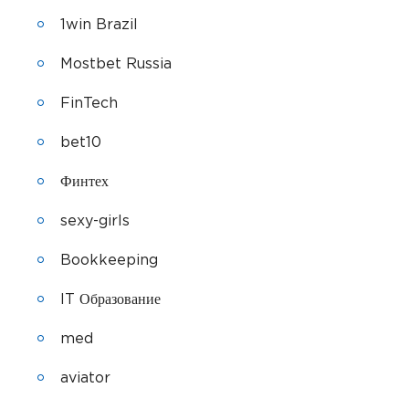
1win Brazil
Mostbet Russia
FinTech
bet10
Финтех
sexy-girls
Bookkeeping
IT Образование
med
aviator