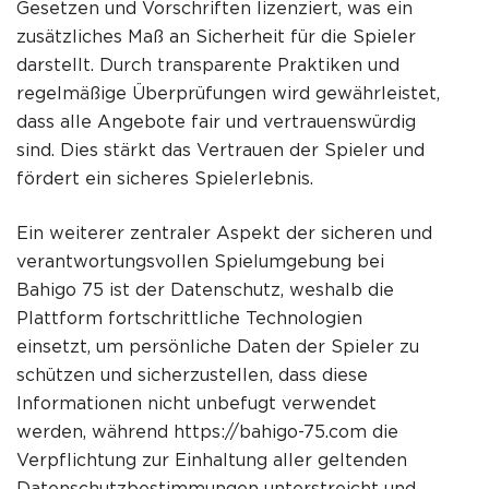
Gesetzen und Vorschriften lizenziert, was ein
zusätzliches Maß an Sicherheit für die Spieler
darstellt. Durch transparente Praktiken und
regelmäßige Überprüfungen wird gewährleistet,
dass alle Angebote fair und vertrauenswürdig
sind. Dies stärkt das Vertrauen der Spieler und
fördert ein sicheres Spielerlebnis.
Ein weiterer zentraler Aspekt der sicheren und
verantwortungsvollen Spielumgebung bei
Bahigo 75 ist der Datenschutz, weshalb die
Plattform fortschrittliche Technologien
einsetzt, um persönliche Daten der Spieler zu
schützen und sicherzustellen, dass diese
Informationen nicht unbefugt verwendet
werden, während
https://bahigo-75.com
die
Verpflichtung zur Einhaltung aller geltenden
Datenschutzbestimmungen unterstreicht und