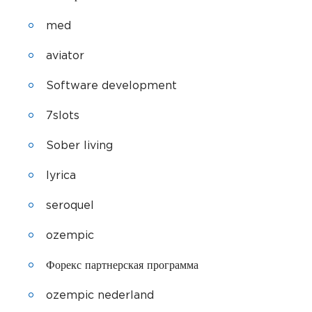
med
aviator
Software development
7slots
Sober living
lyrica
seroquel
ozempic
Форекс партнерская программа
ozempic nederland