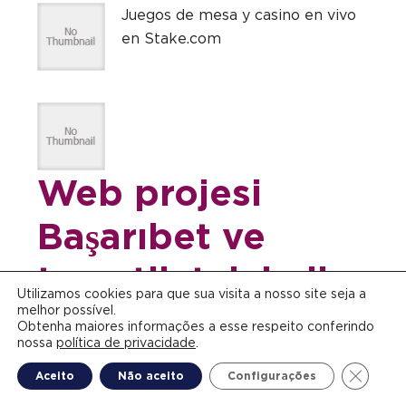
Juegos de mesa y casino en vivo
en Stake.com
Web projesi
Başarıbet ve
tematik tek kollu
Utilizamos cookies para que sua visita a nosso site seja a
haydutlar: geçmiş
melhor possível.
Obtenha maiores informações a esse respeito conferindo
nossa
política de privacidade
.
günler ve
Close G
Aceito
Não aceito
Configurações