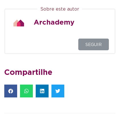
Sobre este autor
Archademy
SEGUIR
Compartilhe