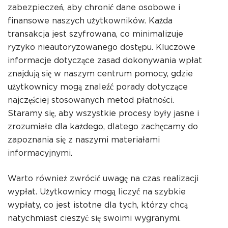
zabezpieczeń, aby chronić dane osobowe i
finansowe naszych użytkowników. Każda
transakcja jest szyfrowana, co minimalizuje
ryzyko nieautoryzowanego dostępu. Kluczowe
informacje dotyczące zasad dokonywania wpłat
znajdują się w naszym centrum pomocy, gdzie
użytkownicy mogą znaleźć porady dotyczące
najczęściej stosowanych metod płatności.
Staramy się, aby wszystkie procesy były jasne i
zrozumiałe dla każdego, dlatego zachęcamy do
zapoznania się z naszymi materiałami
informacyjnymi.
Warto również zwrócić uwagę na czas realizacji
wypłat. Użytkownicy mogą liczyć na szybkie
wypłaty, co jest istotne dla tych, którzy chcą
natychmiast cieszyć się swoimi wygranymi.