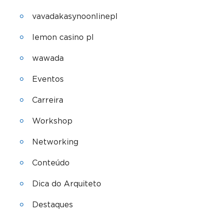
vavadakasynoonlinepl
lemon casino pl
wawada
Eventos
Carreira
Workshop
Networking
Conteúdo
Dica do Arquiteto
Destaques