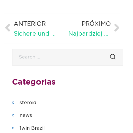
ANTERIOR
PRÓXIMO
Sichere und verantwortungsvolle Spielumgebung bei Bahigo 75
Najbardziej rozchwytywane gry w Ice Casino 730 – podsumowanie hitów
Categorias
steroid
news
1win Brazil