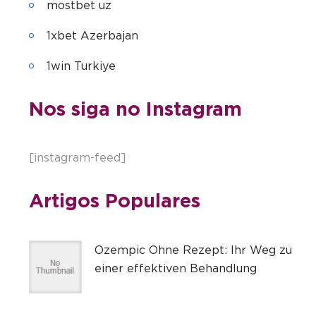
mostbet uz
1xbet Azerbajan
1win Turkiye
Nos siga no Instagram
[instagram-feed]
Artigos Populares
Ozempic Ohne Rezept: Ihr Weg zu
einer effektiven Behandlung