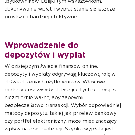
użytkowników. Dzięki tym wskazówkom,
dokonywanie wpłat i wypłat stanie się jeszcze
prostsze i bardziej efektywne.
Wprowadzenie do
depozytów i wypłat
W dzisiejszym świecie finansów online,
depozyty i wypłaty odgrywają kluczową rolę w
doświadczeniach użytkowników. Właściwe
metody oraz zasady dotyczące tych operacji są
niezmiernie ważne, aby zapewnić
bezpieczeństwo transakcji. Wybór odpowiedniej
metody depozytu, takiej jak przelew bankowy
czy portfel elektroniczny, może mieć znaczący
wpływ na czas realizacji. Szybka wypłata jest