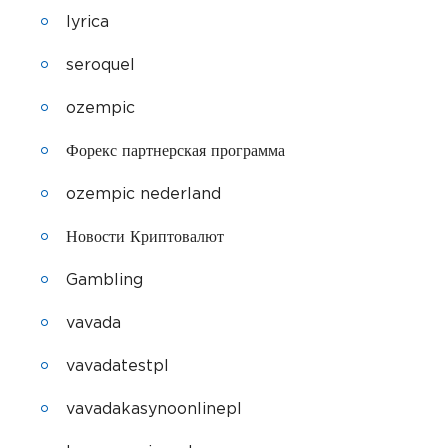
lyrica
seroquel
ozempic
Форекс партнерская программа
ozempic nederland
Новости Криптовалют
Gambling
vavada
vavadatestpl
vavadakasynoonlinepl