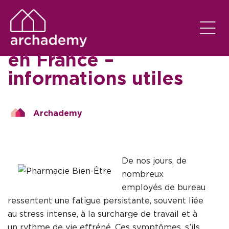
SEM CATEGORIA
EM
02/11/2025
Pharmacie Bien-Être
en France –
informations utiles
Archademy
De nos jours, de
nombreux
employés de bureau
ressentent une fatigue persistante, souvent liée
au stress intense, à la surcharge de travail et à
un rythme de vie effréné. Ces symptômes, s’ils