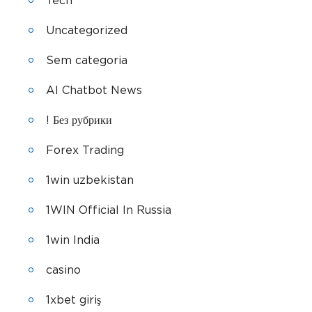
Tech
Uncategorized
Sem categoria
AI Chatbot News
! Без рубрики
Forex Trading
1win uzbekistan
1WIN Official In Russia
1win India
casino
1xbet giriş