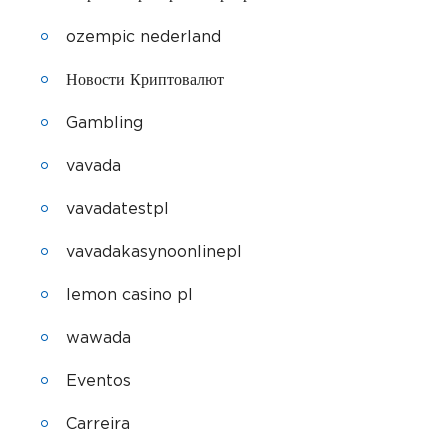
ozempic nederland
Новости Криптовалют
Gambling
vavada
vavadatestpl
vavadakasynoonlinepl
lemon casino pl
wawada
Eventos
Carreira