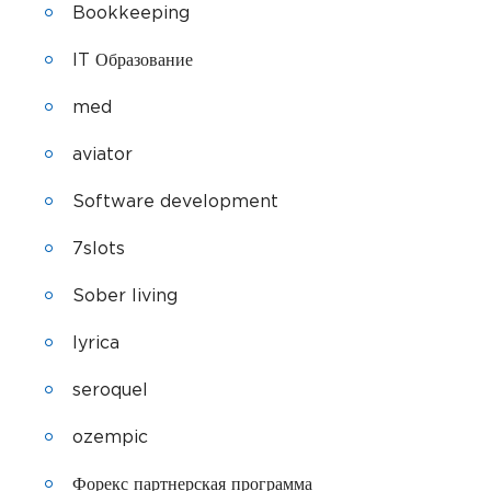
Bookkeeping
IT Образование
med
aviator
Software development
7slots
Sober living
lyrica
seroquel
ozempic
Форекс партнерская программа