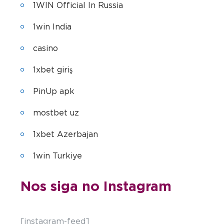
1WIN Official In Russia
1win India
casino
1xbet giriş
PinUp apk
mostbet uz
1xbet Azerbajan
1win Turkiye
Nos siga no Instagram
[instagram-feed]