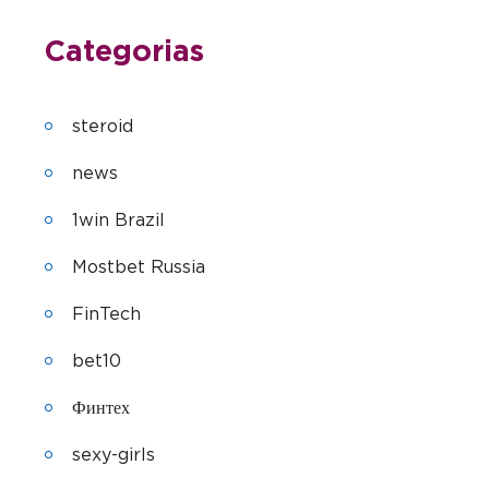
Categorias
steroid
news
1win Brazil
Mostbet Russia
FinTech
bet10
Финтех
sexy-girls