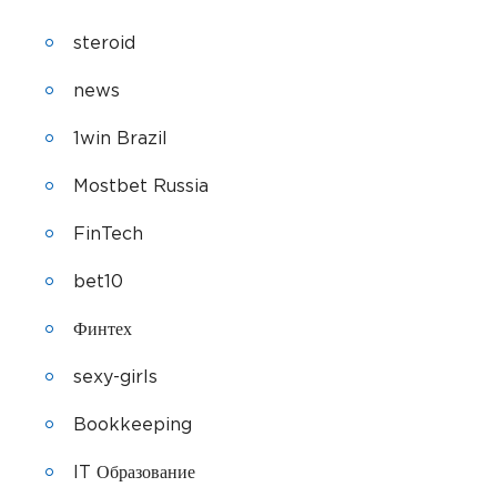
steroid
news
1win Brazil
Mostbet Russia
FinTech
bet10
Финтех
sexy-girls
Bookkeeping
IT Образование