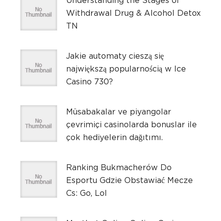
Understanding the Stages of
Withdrawal Drug & Alcohol Detox
TN
Jakie automaty cieszą się
największą popularnością w Ice
Casino 730?
Müsabakalar ve piyangolar
çevrimiçi casinolarda bonuslar ile
çok hediyelerin dağıtımı.
Ranking Bukmacherów Do
Esportu Gdzie Obstawiać Mecze
Cs: Go, Lol