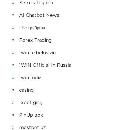
Sem categoria
AI Chatbot News
! Без рубрики
Forex Trading
1win uzbekistan
1WIN Official In Russia
1win India
casino
1xbet giriş
PinUp apk
mostbet uz