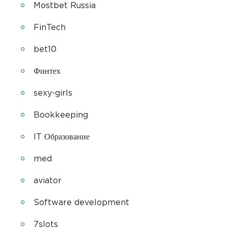
Mostbet Russia
FinTech
bet10
Финтех
sexy-girls
Bookkeeping
IT Образование
med
aviator
Software development
7slots