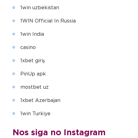
1win uzbekistan
1WIN Official In Russia
1win India
casino
1xbet giriş
PinUp apk
mostbet uz
1xbet Azerbajan
1win Turkiye
Nos siga no Instagram