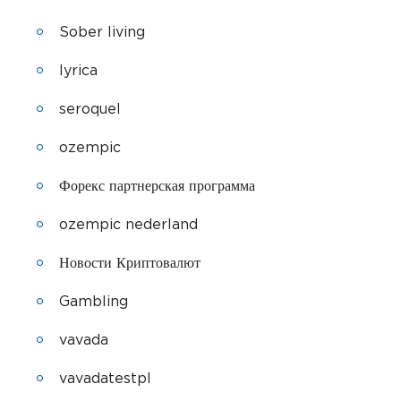
Sober living
lyrica
seroquel
ozempic
Форекс партнерская программа
ozempic nederland
Новости Криптовалют
Gambling
vavada
vavadatestpl