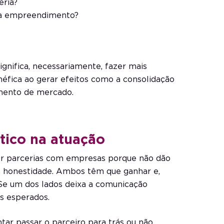
eria?
ada empreendimento?
gnifica, necessariamente, fazer mais
éfica ao gerar efeitos como a consolidação
mento de mercado.
tico na atuação
er parcerias com empresas porque não dão
a honestidade. Ambos têm que ganhar e,
 Se um dos lados deixa a comunicação
os esperados.
ntar passar o parceiro para trás ou não