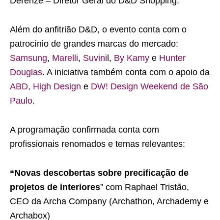
Derenze – Diretor Geral do D&D Shopping.
Além do anfitrião D&D, o evento conta com o
patrocínio de grandes marcas do mercado:
Samsung
,
Marelli
,
Suvini
l,
By Kamy
e
Hunter
Douglas
. A iniciativa também conta com o apoio da
ABD
,
High Design
e
DW! Design Weekend de São
Paulo
.
A programação confirmada conta com
profissionais renomados e temas relevantes:
“Novas descobertas sobre precificação de
projetos de interiores
” com
Raphael Tristão,
CEO da Archa Company (Archathon, Archademy e
Archabox)