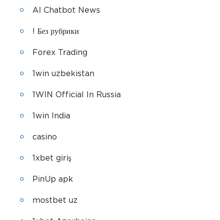
AI Chatbot News
! Без рубрики
Forex Trading
1win uzbekistan
1WIN Official In Russia
1win India
casino
1xbet giriş
PinUp apk
mostbet uz