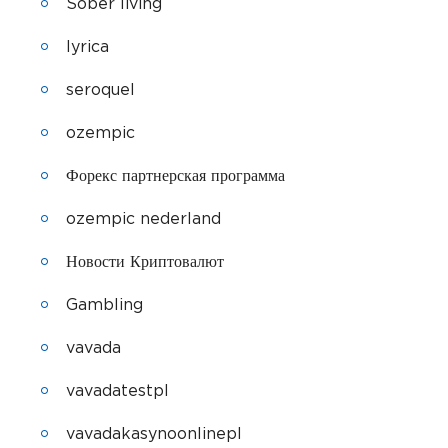
Sober living
lyrica
seroquel
ozempic
Форекс партнерская программа
ozempic nederland
Новости Криптовалют
Gambling
vavada
vavadatestpl
vavadakasynoonlinepl