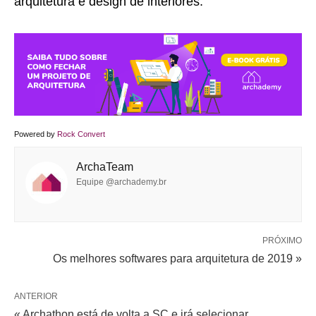
arquitetura e design de interiores.
Powered by
Rock Convert
ArchaTeam
Equipe @archademy.br
PRÓXIMO
Os melhores softwares para arquitetura de 2019 »
ANTERIOR
« Archathon está de volta a SC e irá selecionar